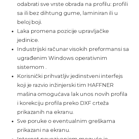
odabrati sve vrste obrada na profilu: profili
sa ili bez dihtung gume, laminiran ili u
beloj boji.
Laka promena pozicije upravljačke
jedinice.
Industrijski računar visokih preformansi sa
ugrađenim Windows operativnim
sistemom .
Korisnički prihvatljiv jedinstveni interfejs
koji je razvio inžinjerski tim HAFFNER
mašina omogućava lak unos novih profila
i korekciju profila preko DXF crteža
prikazanih na ekranu.
Sve poruke o eventualnim greškama
prikazani na ekranu.
Internet povezivanjem moguće je