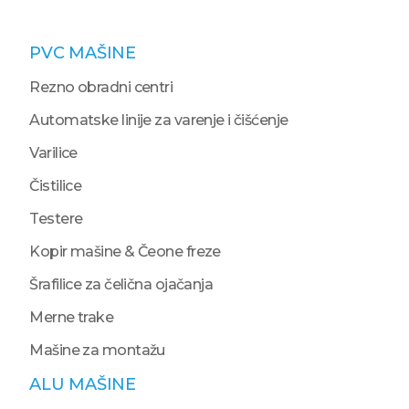
PVC MAŠINE
Rezno obradni centri
Automatske linije za varenje i čišćenje
Varilice
Čistilice
Testere
Kopir mašine & Čeone freze
Šrafilice za čelična ojačanja
Merne trake
Mašine za montažu
ALU MAŠINE