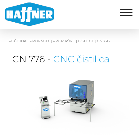
POČETNA
|
PROIZVODI
|
PVC MAŠINE
|
CISTILICE
|
CN 776
CN 776 -
CNC čistilica