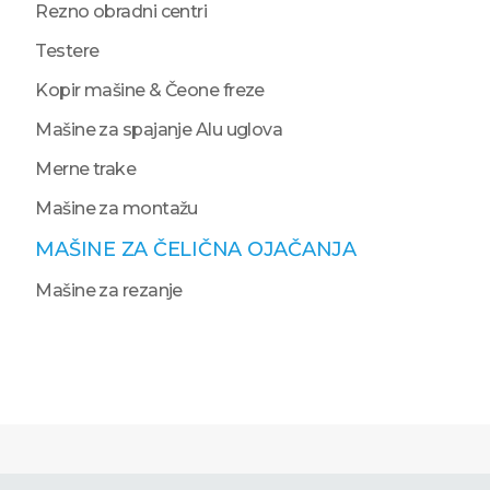
Rezno obradni centri
Testere
Kopir mašine & Čeone freze
Mašine za spajanje Alu uglova
Merne trake
Mašine za montažu
MAŠINE ZA ČELIČNA OJAČANJA
Mašine za rezanje