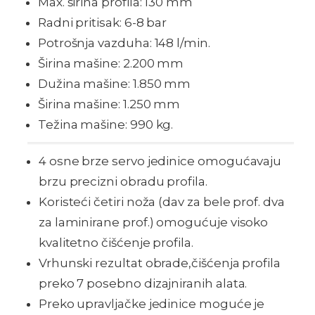
Max. širina profila: 130 mm
Radni pritisak: 6-8 bar
Potrošnja vazduha: 148 l/min.
Širina mašine: 2.200 mm
Dužina mašine: 1.850 mm
Širina mašine: 1.250 mm
Težina mašine: 990 kg.
4 osne brze servo jedinice omogućavaju
brzu precizni obradu profila.
Koristeći četiri noža (dav za bele prof. dva
za laminirane prof.) omogućuje visoko
kvalitetno čišćenje profila.
Vrhunski rezultat obrade,čišćenja profila
preko 7 posebno dizajniranih alata.
Preko upravljačke jedinice moguće je