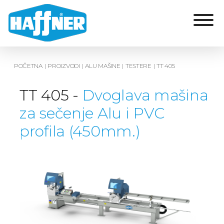
POČETNA
|
PROIZVODI
|
ALU MAŠINE
|
TESTERE
|
TT 405
TT 405 -
Dvoglava mašina
za sečenje Alu i PVC
profila (450mm.)