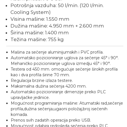
Potrošnja vazduha: 50 l/min. (120 I/min.
Cooling System)
Visina mašine: 1.550 mm
Dužina mašine: 4.950 mm + 2.600 mm
Širina mašine: 1.400 mm
Težina mašine: 755 kg
Mašina za sečenje aluminijumskih i PVC profila.
Automatsko pozicioniranje uglova za sečenje 45° i 90°.
Mehaničko pozicioniranje uglova izmedju 45° i 90°.
Testera od 450 mm. omogućuje sečenje širokih profila
kao i dva profila širine 70 mm.
Regulacija brzine izlaza testere.
Maksimalna dužina sečenja 4200 mm.
Automatsko pozicioniranje dimenzije preko PLC
upravljačke jedinice.
Mogućnost programiranja mašine: Atumatski rad,sečenje
profila,dužina sečenja,ugaoni položaj,broj isečenih
komada.
Prenos svih zadatih operacija preko USB.
Mogućnost odabira redosleda sečenja preko PLC