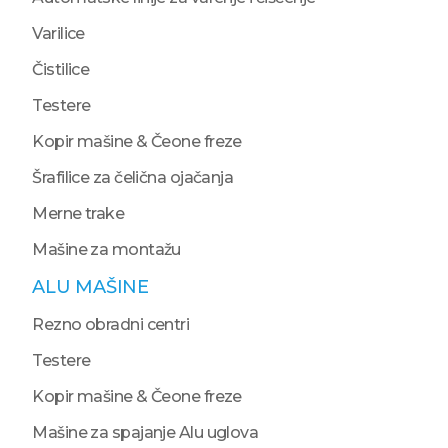
Varilice
Čistilice
Testere
Kopir mašine & Čeone freze
Šrafilice za čelična ojačanja
Merne trake
Mašine za montažu
ALU MAŠINE
Rezno obradni centri
Testere
Kopir mašine & Čeone freze
Mašine za spajanje Alu uglova