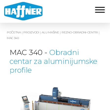
POČETNA
|
PROIZVODI
|
ALU MAŠINE
|
REZNO-OBRADNI-CENTRI
|
MAC 340
MAC 340 -
Obradni
centar za aluminijumske
profile