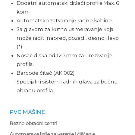
Dodatni automatski držači profila.Max. 6
kom.
Automatsko zatvaranje radne kabine..
Sa glavom za kutno usmeravanje koja
može raditi napred, pozadi, desno i levo.
(*)
Nosač diska od 120 mm za urezivanje
profila.
Barcode čitač (AK 002)
Specijalni sistem radnih glava za bočnu
obradu profila.
PVC MAŠINE
Rezno obradni centri
Automatske linije za varenje i čišćenje