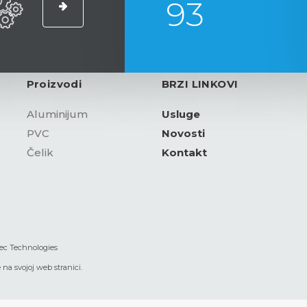
93
Proizvodi
BRZI LINKOVI
Aluminijum
Usluge
PVC
Novosti
Čelik
Kontakt
ec Technologies
 na svojoj web stranici.