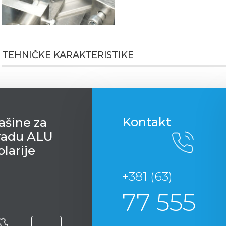
TEHNIČKE KARAKTERISTIKE
Kontakt
ašine za
radu ALU
olarije
+381 (63)
77 555