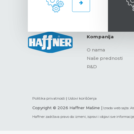
Kompanija
O nama
Naše prednosti
R&D
Politika privatnosti
|
Uslovi korišćenja
Copyright © 2026 Haffner Mašine |
Izrada web sajta:
At
Haffner zadržava pravo da izmeni, ispravi i objavi sve informacije