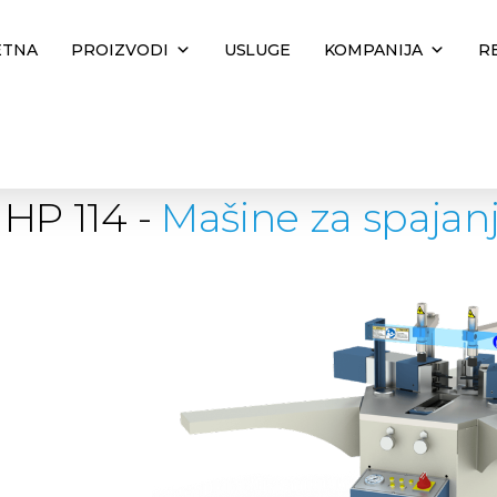
ETNA
PROIZVODI
USLUGE
KOMPANIJA
R
POČETNA
|
PROIZVODI
|
ALU MAŠINE
|
MASINE-ZA-SPAJANJE-ALU-UGLOVA
|
H
HP 114 -
Mašine za spajan