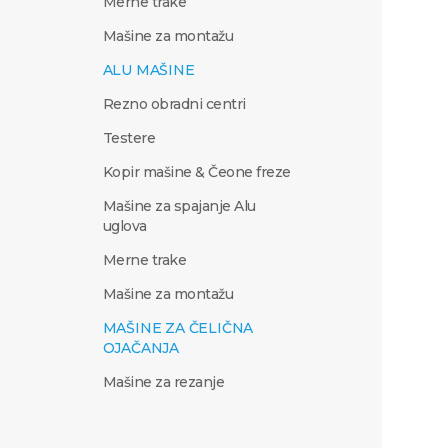
Merne trake
Mašine za montažu
ALU MAŠINE
Rezno obradni centri
Testere
Kopir mašine & Čeone freze
Mašine za spajanje Alu
uglova
Merne trake
Mašine za montažu
MAŠINE ZA ČELIČNA
OJAČANJA
Mašine za rezanje