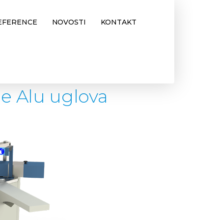
EFERENCE
NOVOSTI
KONTAKT
P 114
je Alu uglova