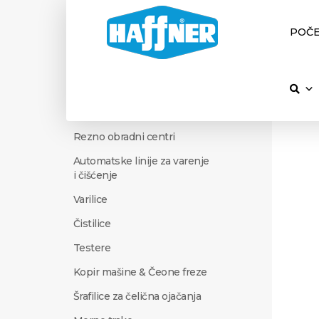
POČ
PVC MAŠINE
Rezno obradni centri
Automatske linije za varenje
i čišćenje
Varilice
Čistilice
Testere
Kopir mašine & Čeone freze
Šrafilice za čelična ojačanja