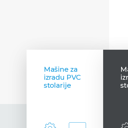
Mašine za
M
izradu PVC
iz
stolarije
st